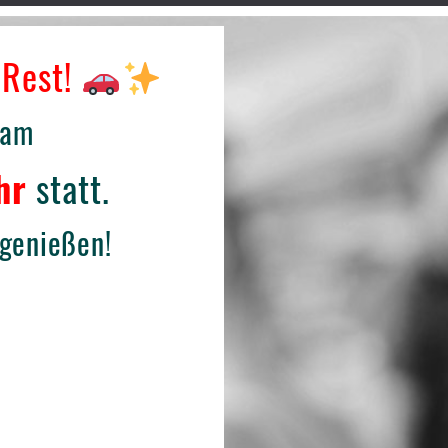
 Rest!
 am
hr
statt.
genießen!