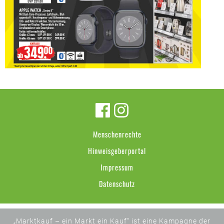
Menschenrechte
Hinweisgeberportal
Impressum
Datenschutz
„Marktkauf – ein Markt ein Kauf“ ist eine Kampagne der