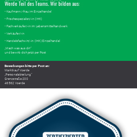
Werde Teil des Teams. Wir bilden aus:
• Kaufmann/-frau im Einzelhandel
• Frischespezialist/-in (IHK)
• Fachverkäufer/-in im Lebensmittelhandwerk
• Verkäufer/-in
• Handelsfachwirt/-in (IHK) Einzelhandel
„Mach was aus dir!“
und bewirb dich jetzt per Post
Bewerbungen bitte per Post an:
Marktkauf Voerde
„Personalabteilung“
Grenzstraße 200
46562 Voerde