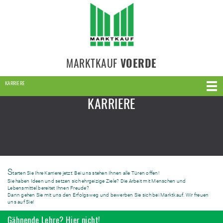
MARKTKAUF
VOERDE
KARRIERE
KARRIERE
S
tarten Sie Ihre Karriere jetzt: Bei uns stehen Ihnen alle Türen offen!
Sie haben Ideen und setzen sich ehrgeizige Ziele? Die Arbeit mit Menschen und
Lebensmittel bereitet Ihnen Freude?
Dann gehen Sie mit uns den Erfolgsweg und bewerben Sie sich bei Marktkauf. Wir freuen
uns auf Sie!
Gähnende Lehre? Hier nicht!