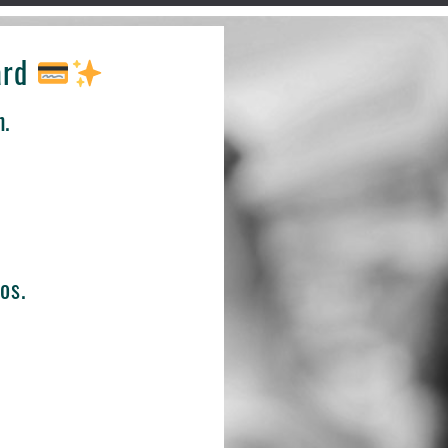
ard
n.
os.