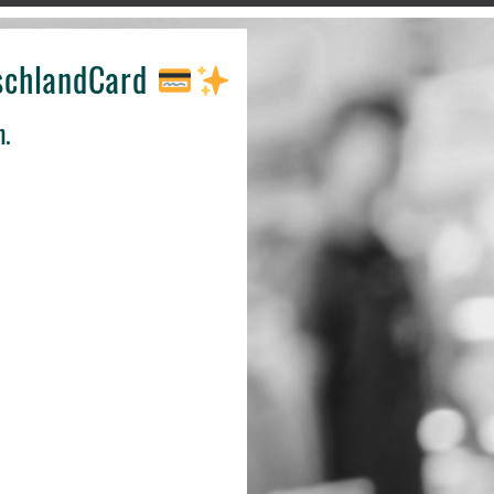
tschlandCard
n.