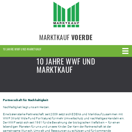
MARKTKAUF
VOERDE
10 JAHRE WWF UND MARKTKAUF
10 JAHRE WWF UND
MARKTKAUF
Partnerschaft für Nachhaltigkeit
Nachhaltigkeit liegt uns am Herzen.
Eine bärenstarke Partnerschaft: seit 2009 setzt sich EDEKA und Marktkauf zusammen mit
WWF (World Wide Fund For Nature) für mehr Umweltschutz und nachhaltiges Handeln ein.
Der WWF setzt sich seit 1961 für die Bewahrung der biologischen Vielfalt ein – für einen
lebendigen Planeten für uns und unsere Kinder. Der Kern der Partnerschaft ist der
gemeinsame Wunsch, Umwelt und Ressourcen zu schützen und für kommende