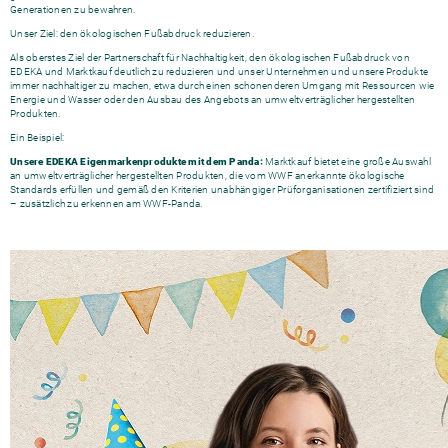
Generationen zu bewahren.
Unser Ziel: den ökologischen Fußabdruck reduzieren.
Als oberstes Ziel der Partnerschaft für Nachhaltigkeit, den ökologischen Fußabdruck von
EDEKA und Marktkauf deutlich zu reduzieren und unser Unternehmen und unsere Produkte
immer nachhaltiger zu machen, etwa durch einen schonenderen Umgang mit Ressourcen wie
Energie und Wasser oder den Ausbau des Angebots an umweltverträglicher hergestellten
Produkten.
Ein Beispiel:
Unsere EDEKA Eigenmarkenprodukte mit dem Panda:
Marktkauf bietet eine große Auswahl
an umweltverträglicher hergestellten Produkten, die vom WWF anerkannte ökologische
Standards erfüllen und gemäß den Kriterien unabhängiger Prüforganisationen zertifiziert sind
– zusätzlich zu erkennen am WWF-Panda.