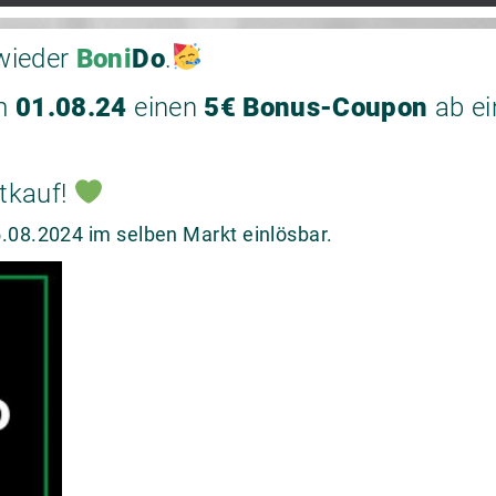
wieder
Boni
Do
.
am
01.08.24
einen
5€ Bonus-Coupon
ab ei
tkauf!
.08.2024 im selben Markt einlösbar.