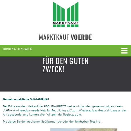
MARKTKAUF
VOERDE
FÜR DEN GUTEN ZWECK!
FÜR DEN GUTEN
ZWECK!
Gemeinschaftliche SolidAHRität!
Der Erlös aus dem Verkauf der #SOLIDAHRITÄT Weine wird an den gemeinnützigen Verein
„AHR – A wineregion needs Help for Rebuilding e.V.“ zum Wiederaufbau des Weinbaus an der
Ahr gespendet und kommt allen Winzern der Regio zugute.
Probieren Sie den trockenen Spätburgunder oder den feinherben Riesling.