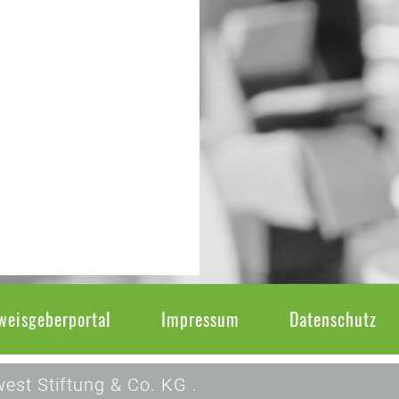
weisgeberportal
Impressum
Datenschutz
est Stiftung & Co. KG .