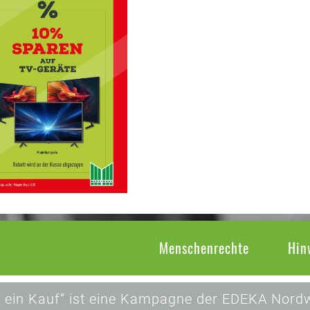
Menschenrechte
Hin
 ein Kauf“ ist eine Kampagne der EDEKA Nordw